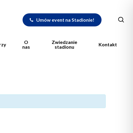
sea
Umów event na Stadionie!
O
Zwiedzanie
rzy
Kontakt
nas
stadionu