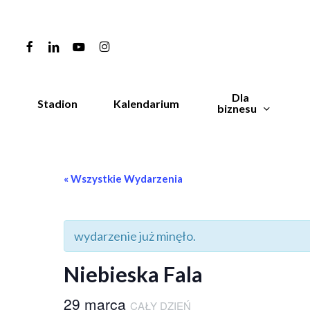
Skip
to
facebook
linkedin
youtube
instagram
main
content
Dla
Stadion
Kalendarium
biznesu
Naciśnij Enter, aby wyszukać, lub Esc, aby zam
« Wszystkie Wydarzenia
wydarzenie już minęło.
Niebieska Fala
29 marca
CAŁY DZIEŃ