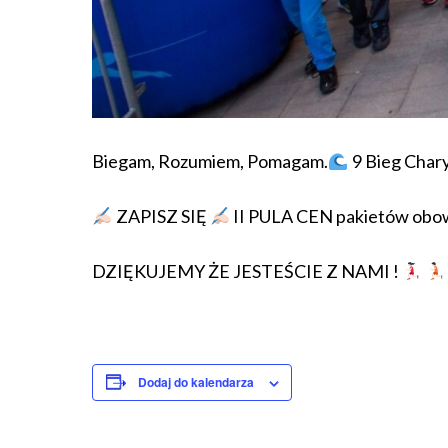
Biegam, Rozumiem, Pomagam.
9 Bieg Char
ZAPISZ SIĘ
II PULA CEN pakietów obow
DZIĘKUJEMY ŻE JESTEŚCIE Z NAMI !
Dodaj do kalendarza