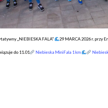
ytatywny „NIEBIESKA FALA”
29 MARCA 2026 r. przy En
iązuje do 11.01
Niebieska MiniFala 1 km
Niebiesk