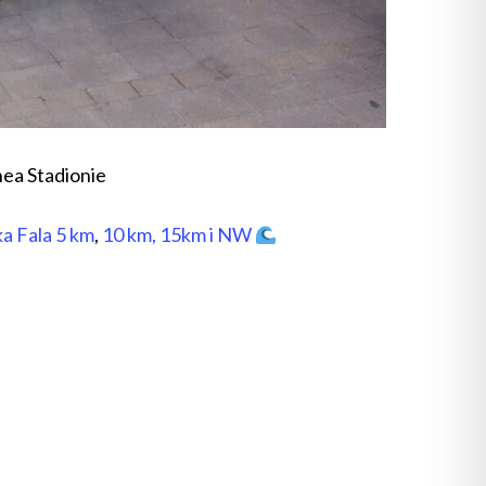
ea Stadionie
a Fala 5 km
,
10 km, 15km i NW